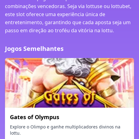
combinações vencedoras. Seja via lottuse ou lottubet,
este slot oferece uma experiência única de
entretenimento, garantindo que cada aposta seja um
passo em direção ao troféu da vitória na lottu.
Jogos Semelhantes
Gates of Olympus
Explore o Olimpo e ganhe multiplicadores divinos na
lottu.