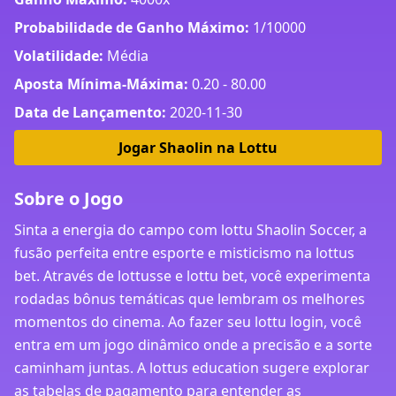
Probabilidade de Ganho Máximo:
1/10000
Volatilidade:
Média
Aposta Mínima-Máxima:
0.20 - 80.00
Data de Lançamento:
2020-11-30
Jogar Shaolin na Lottu
Sobre o Jogo
Sinta a energia do campo com lottu Shaolin Soccer, a
fusão perfeita entre esporte e misticismo na lottus
bet. Através de lottusse e lottu bet, você experimenta
rodadas bônus temáticas que lembram os melhores
momentos do cinema. Ao fazer seu lottu login, você
entra em um jogo dinâmico onde a precisão e a sorte
caminham juntas. A lottus education sugere explorar
as tabelas de pagamento para entender as